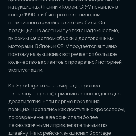
количество вариантов с прозрачной историей
эксплуатации.
Kia Sportage, в свою очередь, прошёл
серьёзную трансформацию за последние два
десятилетия. Если первые поколения
позиционировались как доступные кроссоверы,
то современные версии стали более
технологичными и привлекательными по
дизайну. На корейских аукционах Sportage
представлен широко, часто в богатых
комплектациях и с акцентом на современные
системы безопасности и мультимедиа. В
позиционировании CR-V делает ставку на
проверенные временем решения, а Sportage —
на сочетание актуального дизайна и цены.
Дизайн и комфорт
Honda CR-V известен своим консервативным