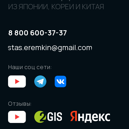
КАТАЛОГ
ПОЛЕЗНЫЕ СТАТЬИ
КАРТА САЙТА
РЕКВИЗИТЫ
© «Levcar», 2018 - 2026
Все права защищены
Владивосток:
ул. Днепровская, 27, стр. 2, пн-
пт: 10:00-18:00
Москва:
пр-т Вернадского, 8А, пн-пт: 10:00-
18:00
Санкт-Петербург
: ул. Чапаева, 9, БЦ "Веда-
хаус", пн-пт: 10:00-18:00
ИП Ларченко Евгений Валерьевич
ИНН 253813438562
ОГРНИП 324253600082047