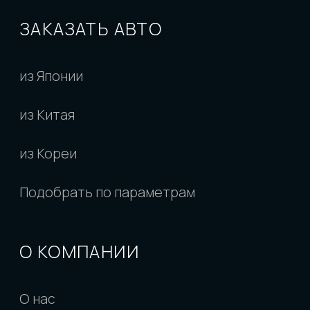
ООО "Левкар"
ИНН 2543167253
ОГРН 1222500017409
РПОО Объединение автовладельцев "Юр-
авто"
ИНН 2543187482
КПП 254301001
Политика конфиденциальности
Согласие на обработку персональных
данных
Разработано
Обращаем внимание на то, что данный
интернет-сайт, а также вся информация о
товарах и ценах, предоставленная на нем,
носит исключительно информационный
характер и ни при каких условиях не является
публичной офертой, определяемой
положениями Статьи 437 Гражданского