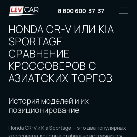
8 800 600-37-37
HONDA CR-V ИЛИ KIA
SPORTAGE:
СРАВНЕНИЕ
КРОССОВЕРОВ С
АЗИАТСКИХ ТОРГОВ
История моделей и их
позиционирование
Honda CR-V и Kia Sportage — это два популярных
кроссовера, которые стабильно встречаются
на аукционах Японии и Кореи. CR-V появился в
конце 1990-х и быстро стал символом
практичного семейного автомобиля. Он
традиционно ассоциируется с надежностью,
высоким качеством сборки и долговечными
моторами. В Японии CR-V продаётся активно,
поэтому на аукционах встречается большое