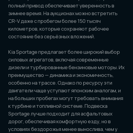
перепродаже.
Kia Sportage дешевле в покупке, а за те же
деньги можно получить более «свежий»
автомобиль или машину с богатой
комплектацией. Однако ликвидность корейских
кроссоверов на вторичном рынке ниже: цена
падает быстрее, чем у японских конкурентов.
Тем не менее, при расчете бюджета на покупку и
последующее обслуживание Sportage выглядит
выгоднее в моменте, особенно если важна
современная начинка и доступная цена.
Сравнение Honda CR-V и Kia Sportage на
азиатских аукционах показывает, что выбор
зависит от приоритетов. CR-V — это
надежность, долговечность и высокая
остаточная стоимость, что делает его
оптимальным вариантом для тех, кто ищет
автомобиль «на годы». Kia Sportage — это
современный дизайн, технологии и доступность,
что подходит покупателям, ценящим свежие
решения и комфорт по разумной цене. Таким
образом, если важна долгосрочная