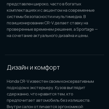
подходом к экстерьеру. Кузов выглядит
сдержанно, что нравится тем, кто
предпочитает автомобиль без излишеств.
Внутри салон отличается эргономикой:
приборная панель интуитивна, посадка удобная,
а качество отделки материалов стабильно
высокое. Даже подержанные автомобили
японской сборки часто сохраняют
первоначальный вид салона, что связано с
культурой эксплуатации и качеством пластика,
тканей или кожи.
Kia Sportage в последних поколениях
ориентирован на эмоциональный дизайн. Яркие
линии кузова, крупная радиаторная решетка и
выразительная оптика делают его заметным на
дороге. Интерьер Sportage более современный:
цифровая панель приборов, мультимедийные
системы с большим экраном, расширенные
возможности интеграции смартфонов. По
уровню комфорта Sportage зачастую
выигрывает за счёт современных опций, но
долговечность отделки иногда уступает
японскому конкуренту, особенно в условиях
интенсивной эксплуатации.