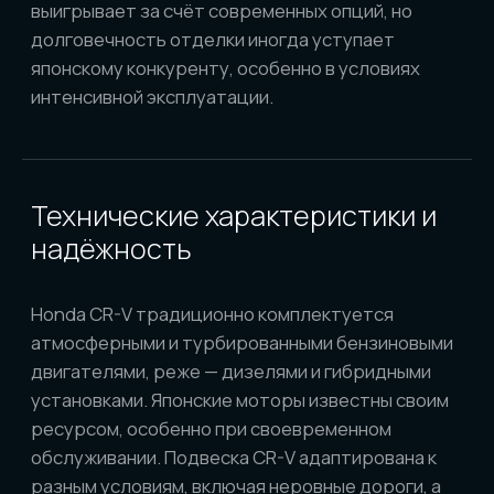
особенно на трассе. Однако по ресурсу эти
двигатели чаще уступают японским аналогам, и
на больших пробегах могут требовать внимания
к турбине и топливной системе. Подвеска
Sportage лучше подходит для асфальтовых
дорог, обеспечивая комфортную езду, но в
условиях бездорожья менее вынослива, чем у
CR-V.
Стоимость и ликвидность на
вторичном рынке
На азиатских аукционах стоимость Honda CR-V,
как правило, выше, чем у Kia Sportage
аналогичного года. Это связано с устойчивой
репутацией и высоким спросом. Даже
подержанный CR-V хорошо сохраняет цену на
вторичке в России, благодаря чему его покупка
часто рассматривается как инвестиция с
минимальной потерей стоимости при