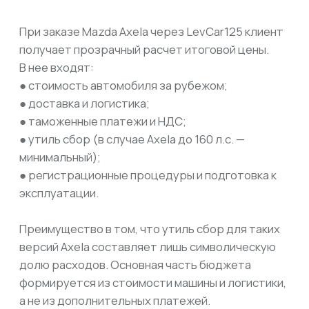
автомобиль.
Избегайте тюнинга и форсирования
двигателя.
Если при сертификации выявится, что мощность
выше заявленных 160 л.с., льгота будет
потеряна.
Планируйте покупку заранее.
С приближением даты вступления новых правил
спрос на автомобили до 160 л.с. растёт, и
выгодные версии разбирают быстрее.
Сравнение с конкурентами
У Mazda Axela есть прямые конкуренты в
сегменте «до 160 л.с.» — это Toyota Corolla Axio,
Honda Fit, Nissan Note и Hyundai Elantra. Все они
также попадают под минимальный утиль сбор.
Однако у Axela есть свои сильные стороны:
● более динамичный характер (особенно у
версии 2,0 л / 150 л.с.);