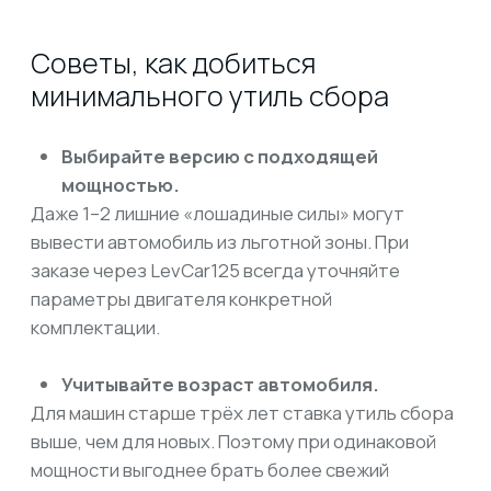
● стильный дизайн и качественный интерьер;
● отличная управляемость — традиционное
преимущество Mazda.
Таким образом, Axela занимает золотую
середину: сохраняя доступность по утиль
сбору, она предлагает премиальные ощущения
от вождения.
Mazda Axela в версиях до 160 л.с. — это
современный, стильный и динамичный
автомобиль, который при правильном выборе
комплектации позволяет платить минимальный
утиль сбор. За счёт этого итоговая цена «под
ключ» становится доступнее, а сама покупка —
предсказуемой.
В каталоге LevCar125 вы можете выбрать
подходящую Mazda Axela и рассчитать её
стоимость с учетом всех обязательных
платежей заранее. Это позволит избежать
неприятных сюрпризов и получить автомобиль,
который сочетает в себе экономичность,
динамику и выгоду.