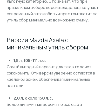
Гибридные модификации
На отдельных рынках доступны гибриды. Для
них действуют ещё более мягкие
коэффициенты, что делает итоговую сумму
сбора еще ниже.
Таким образом, покупатель может выбирать
между экономичностью и динамикой, не
опасаясь потерять льготу.
Как формируется итоговый
бюджет
При заказе Mazda Axela через LevCar125 клиент
получает прозрачный расчет итоговой цены.
В нее входят:
● стоимость автомобиля за рубежом;
● доставка и логистика;
● таможенные платежи и НДС;
● утиль сбор (в случае Axela до 160 л.с. —
минимальный);
● регистрационные процедуры и подготовка к