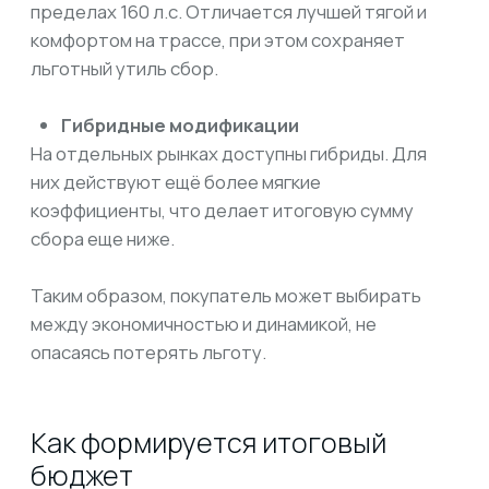
эксплуатации.
Преимущество в том, что утиль сбор для таких
версий Axela составляет лишь символическую
долю расходов. Основная часть бюджета
формируется из стоимости машины и логистики,
а не из дополнительных платежей.
Советы, как добиться
минимального утиль сбора
Выбирайте версию с подходящей
мощностью.
Даже 1–2 лишние «лошадиные силы» могут
вывести автомобиль из льготной зоны. При
заказе через LevCar125 всегда уточняйте
параметры двигателя конкретной
комплектации.
Учитывайте возраст автомобиля.
Для машин старше трёх лет ставка утиль сбора
выше, чем для новых. Поэтому при одинаковой
мощности выгоднее брать более свежий