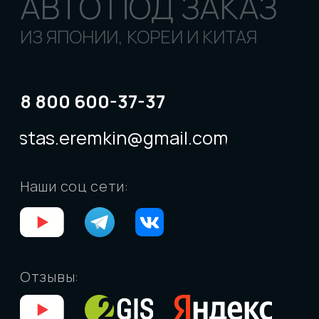
КАРТА САЙТА
РЕКВИЗИТЫ
© «Levcar», 2018 - 2026
Все права защищены
Владивосток:
ул. Днепровская, 27, стр. 2, пн-
пт: 10:00-18:00
Москва:
пр-т Вернадского, 8А, пн-пт: 10:00-
18:00
Санкт-Петербург
: ул. Чапаева, 9, БЦ "Веда-
хаус", пн-пт: 10:00-18:00
ИП Ларченко Евгений Валерьевич
ИНН 253813438562
ОГРНИП 324253600082047
ООО "Левкар"
ИНН 2543167253
ОГРН 1222500017409