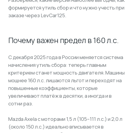
Mazda Axela с моторами 1,5 л (105–111 л.с.) и 2,0 л
(около 150 л.с.) идеально вписывается в
льготную категорию. Это значит, что при
правильном выборе версии владелец получает
современный автомобиль и при этом платит за
утиль сбор минимально возможную сумму.
Версии Mazda Axela с
минимальным утиль сбором
1,5 л, 105–111 л.с.
Самый выгодный вариант для тех, кто хочет
сэкономить. Эти версии уверенно остаются в
«зелёной зоне», обеспечивая минимальные
платежи.
2,0 л, около 150 л.с.
Более динамичная версия, но всё ещё в
пределах 160 л.с. Отличается лучшей тягой и
комфортом на трассе, при этом сохраняет
льготный утиль сбор.