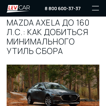
8 800 600-37-37
MAZDA AXELA ДО 160
Л.С.: КАК ДОБИТЬСЯ
МИНИМАЛЬНОГО
УТИЛЬ СБОРА
Mazda Axela (она же Mazda3 на других рынках) —
одна из самых популярных японских моделей в
сегменте компактных седанов и хэтчбеков. Она
известна своим стильным дизайном,