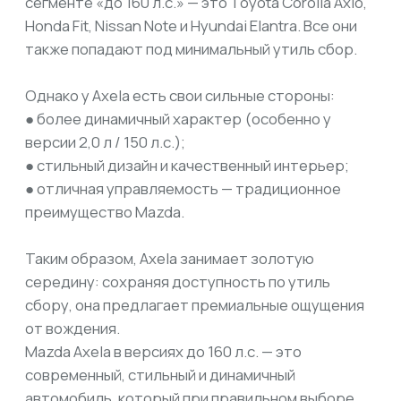
из Японии
из Китая
из Кореи
Подобрать по параметрам
О КОМПАНИИ
О нас
Договор
Команда
Отзывы
Вопрос-ответ