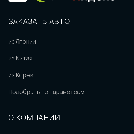
РПОО Объединение автовладельцев "Юр-
авто"
ИНН 2543187482
КПП 254301001
Политика конфиденциальности
Согласие на обработку персональных
данных
Разработано
Обращаем внимание на то, что данный
интернет-сайт, а также вся информация о
товарах и ценах, предоставленная на нем,
носит исключительно информационный
характер и ни при каких условиях не является
публичной офертой, определяемой
положениями Статьи 437 Гражданского
кодекса Российской Федерации