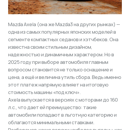
надежностью и динамичным характером. Но в
2025 году при выборе автомобиля главным
вопросом становится не только оснащение и
цена, а ещё и величина утиль сбора. Ведь именно
этот платеж напрямую влияет на итоговую
стоимость машины «под ключ».
Axela выпускается в версиях с моторами до 160
л.с., что дает ей преимущество: такие
автомобили попадают в льготную категорию и
облагаются минимальными ставками.
Разберемся, какие версии наиболее выгодны, как
формируется утиль сбор и что нужно учесть при
заказе через LevCar125.
Почему важен предел в 160 л.с.
С декабря 2025 года в России меняется система
начисления утиль сбора: теперь главным
критерием станет мощность двигателя. Машины
мощнее 160 л.с. лишаются льгот и переходят на
повышенные коэффициенты, которые
увеличивают платёж в десятки, а иногда и в
сотни раз.