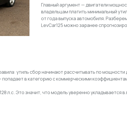
Главный аргумент — двигатели мощност
владельцам платить минимальный утиль
от года выпуска автомобиля. Разберем
LevCar125 можно заранее спрогнозиро
равила: утиль сбор начинают рассчитывать по мощности д
 — попадает в категорию с коммерческими коэффициентам
о 128 л.с. Это значит, что модель уверенно укладывается 