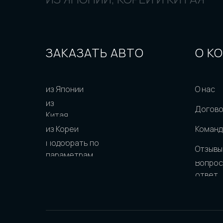
ЗАКАЗАТЬ АВТО
О К
из Японии
О нас
из
Догов
Китая
из Кореи
Команд
Подобрать по
Отзывы
параметрам
Вопрос
ответ