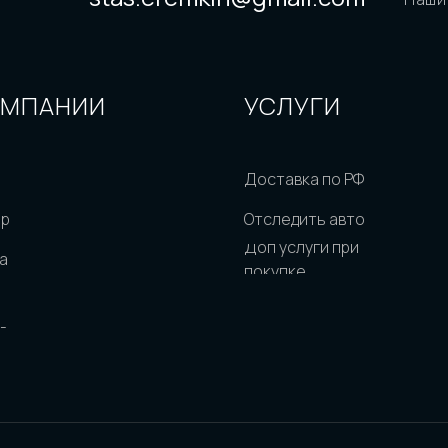
ОМПАНИИ
УСЛУГИ
Доставка по РФ
ор
Отследить авто
Доп услуги при
а
покупке
-