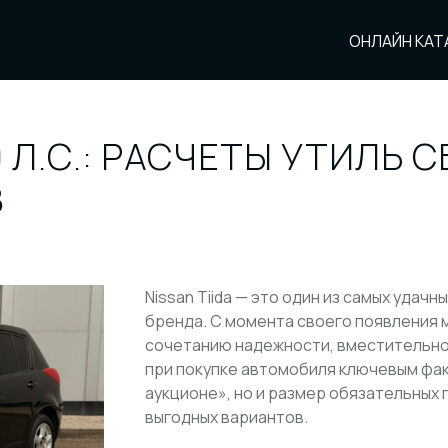
ОНЛАЙН КАТ
НОВЫЕ АВТО
0 Л.С.: РАСЧЕТЫ УТИЛЬ 
В
Nissan Tiida — это один из самых удач
бренда. С момента своего появления 
сочетанию надежности, вместительног
при покупке автомобиля ключевым фак
аукционе», но и размер обязательных п
выгодных вариантов.