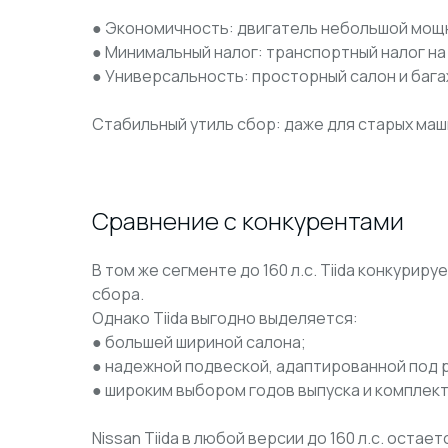
● Экономичность: двигатель небольшой мощн
● Минимальный налог: транспортный налог на 
● Универсальность: просторный салон и бага
Стабильный утиль сбор: даже для старых маш
Сравнение с конкурентами
В том же сегменте до 160 л.с. Tiida конкуриру
сбора.
Однако Tiida выгодно выделяется:
● большей шириной салона;
● надежной подвеской, адаптированной под 
● широким выбором годов выпуска и комплек
Nissan Tiida в любой версии до 160 л.с. оста