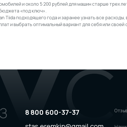
омобилей и около 5 200 рублей для машин старше трех ле
 бюджета «под ключ».
an Tiida подходящего года и заранее узнать все расходы,
лат и выбрать оптимальный вариант для себя или своей 
З
8 800 600-37-37
Отзы
stas.eremkin@gmail.com
Наши 