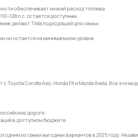
ости обеспечивает низкий расход топлива.
110–128 л.с. остается доступным.
жник делают Tiida подходящей для семьи.
ин он остается на минимальном уровне.
ет с Toyota Corolla Axio, Honda Fit и Mazda Axela. Все эти
российские дороги;
таций в доступном бюджете.
ется одним из самых выгодных вариантов в 2025 году. Незав