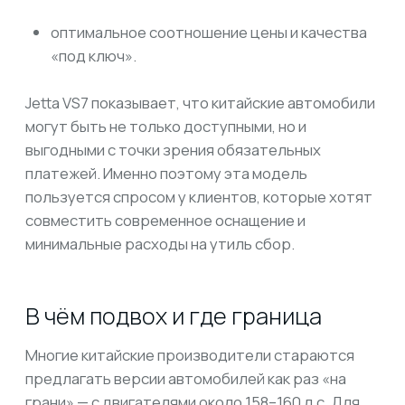
Почему LevCar125 делает
акцент на «до 160 л.с.»
В каталоге LevCar125 собраны автомобили,
которые подходят под условия льготы. Мы
отслеживаем комплектации и версии так, чтобы
клиенты могли сэкономить именно на утиль
сборе. Для китайских моделей это особенно
важно, потому что разница в мощности
двигателя напрямую влияет на конечную цену.
Наши специалисты помогают:
подобрать оптимальную комплектацию;
рассчитать итоговую стоимость с учетом
всех сборов;
объяснить, где реально граница выгоды и
стоит ли переплачивать за «лишние» 10–20
л.с.
Китайские автомобили всё активнее занимают
рынок благодаря цене, современным
технологиям и комплектациям. Но при покупке