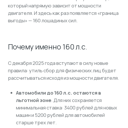
С декабря 2025 года вступают в силу новые
правила: утиль сбор для физических лиц будет
рассчитываться исходя из мощности двигателя.
Автомобили до 160 л.с. остаются в
льготной зоне
. Для них сохраняется
минимальная ставка: 3400 рублей для новых
машин и 5200 рублей для автомобилей
старше трех лет.
Всё, что выше 160 л.с., автоматически
теряет льготу и подпадает под
коммерческие коэффициенты.
Это может
увеличить сумму сбора в десятки, а иногда и
сотни тысяч рублей.
Именно поэтому покупка китайского авто до 160
л.с. становится наиболее рациональным
решением: такие модели остаются доступными
по цене «под ключ» и не создают лишней
нагрузки на бюджет.
Какие китайские автомобили