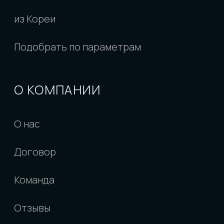
Разработано
Обращаем внимание на то, что данный
интернет-сайт, а также вся информация о
товарах и ценах, предоставленная на нем,
носит исключительно информационный
характер и ни при каких условиях не является
публичной офертой, определяемой
положениями Статьи 437 Гражданского
кодекса Российской Федерации