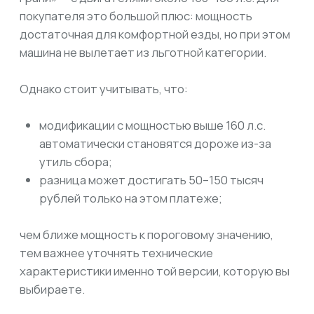
нужно учитывать не только ценник на аукционе
или у дилера, но и обязательные платежи.
Граница выгоды очевидна: до 160 л.с. вы
получаете льготный утиль сбор и минимальную
нагрузку на бюджет. Именно такие автомобили
составляют основу каталога LevCar125 и
остаются наиболее привлекательными для
покупателей в 2025 году.
Таким образом, выбирая китайское авто с
мощностью до 160 л.с., вы сохраняете льготу,
экономите десятки тысяч рублей и получаете
современный автомобиль с богатым
оснащением.
АВТО ПОД ЗАКАЗ
ИЗ ЯПОНИИ, КОРЕИ И КИТАЯ