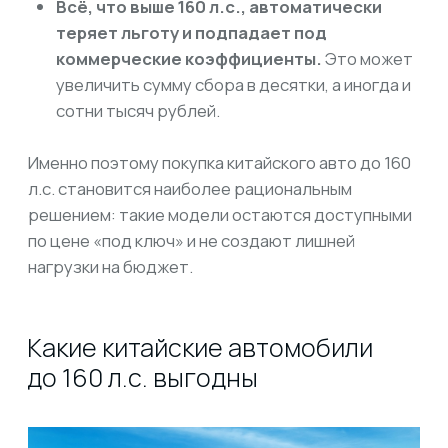
до 160 л.с. выгодны
В каталоге LevCar125 среди китайских моделей
в льготной категории выделяется Jetta VS7.
Этот кроссовер оснащен двигателем