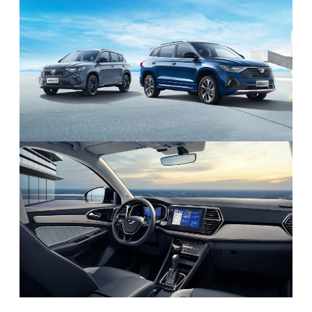
мощностью до 150 л.с., что позволяет ему
оставаться в «зелёной зоне» и платить
минимальный утиль сбор.
Почему Jetta VS7 выбирают клиенты:
двигатель до 160 л.с., гарантирующий низкий
утиль сбор;
просторный салон и удобная посадка для
семьи;
современный дизайн и оснащение,
сопоставимое с более дорогими моделями;
оптимальное соотношение цены и качества
«под ключ».
Jetta VS7 показывает, что китайские автомобили
могут быть не только доступными, но и
выгодными с точки зрения обязательных
платежей. Именно поэтому эта модель
пользуется спросом у клиентов, которые хотят
совместить современное оснащение и