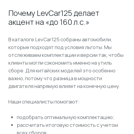
8 800 600-37-37
stas.eremkin@gmail.com
Наши соц сети:
Отзывы:
ЗАКАЗАТЬ АВТО
из Японии
из Китая
из Кореи