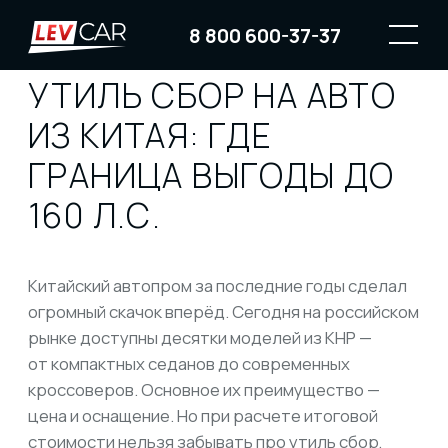
8 800 600-37-37
УТИЛЬ СБОР НА АВТО
ИЗ КИТАЯ: ГДЕ
ГРАНИЦА ВЫГОДЫ ДО
160 Л.С.
Китайский автопром за последние годы сделал
огромный скачок вперёд. Сегодня на российском
рынке доступны десятки моделей из КНР —
от компактных седанов до современных
кроссоверов. Основное их преимущество —
цена и оснащение. Но при расчете итоговой
стоимости нельзя забывать про утиль сбор,
который напрямую зависит от мощности
двигателя. И здесь как раз появляется «граница
выгоды» — 160 лошадиных сил.
Почему именно 160 л.с.