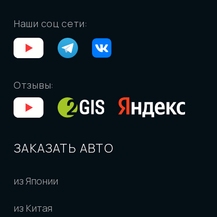
Владивосток:
ул. Днепровская, 27, стр. 2, пн-
пт: 10:00-18:00
Москва:
пр-т Вернадского, 8А, пн-пт: 10:00-
18:00
Санкт-Петербург
: ул. Чапаева, 9, БЦ "Веда-
хаус", пн-пт: 10:00-18:00
ИП Ларченко Евгений Валерьевич
ИНН 253813438562
ОГРНИП 324253600082047
ООО "Левкар"
ИНН 2543167253
ОГРН 1222500017409
РПОО Объединение автовладельцев "Юр-
авто"
ИНН 2543187482
КПП 254301001
Политика конфиденциальности
Согласие на обработку персональных
данных