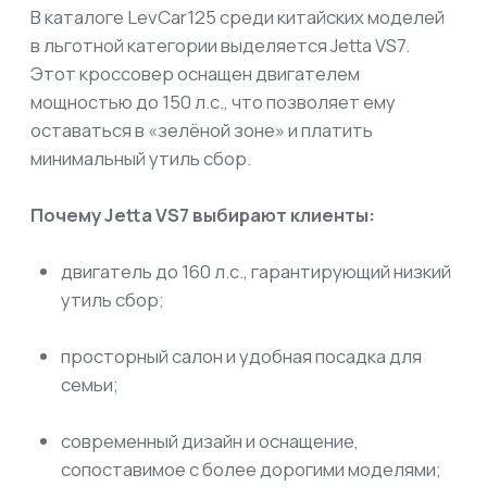
минимальные расходы на утиль сбор.
В чём подвох и где граница
Многие китайские производители стараются
предлагать версии автомобилей как раз «на
грани» — с двигателями около 158–160 л.с. Для
покупателя это большой плюс: мощность
достаточная для комфортной езды, но при этом
машина не вылетает из льготной категории.
Однако стоит учитывать, что:
модификации с мощностью выше 160 л.с.
автоматически становятся дороже из-за
утиль сбора;
разница может достигать 50–150 тысяч
рублей только на этом платеже;
чем ближе мощность к пороговому значению,
тем важнее уточнять технические
характеристики именно той версии, которую вы
выбираете.