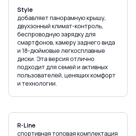
Как сэкономить на
утильсборе?
Утилизационный сбор — обязательный
платёж при ввозе автомобиля в Россию.
Однако существует несколько законных
способов снизить его:
Покупка через аккредитованного
импортёра — компании, имеющие
соглашения с производителем,
могут применять понижающие
коэффициенты при расчёте сбора
Участие в программе утилизации
старого авто — если у вас есть
автомобиль старше 10 лет, вы
можете сдать его в утиль и
получить скидку до 100 000 рублей