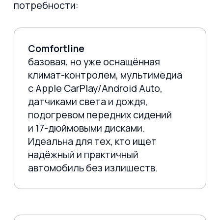
российских автопокупателей обращают
внимание на автомобили,
произведённые на китайских заводах
Volkswagen. Volkswagen T Roc из Китая
собирается на том же конвейере, что и
европейские версии, с соблюдением
глобальных стандартов качества. При
этом стоимость таких автомобилей
может быть на 15–25% ниже, чем у машин
из Европы или Мексики.
Особенно выгодной такая покупка
становится при оформлении через
официальных импортёров, которые
предоставляют:
полную таможенную очистку,
гарантию производителя (до 3 лет),
сервисное обслуживание в
авторизованных центрах,
оригинальные ПТС и
регистрационные документы.