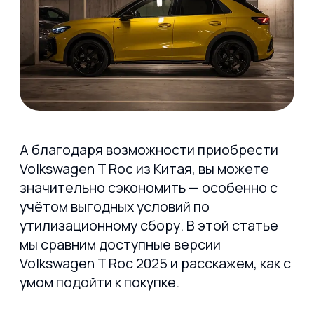
Что нового в Volkswagen T Roc
2025?
Обновлённая версия кроссовера
сохранила фирменный лаконичный
дизайн, но получила более
выразительную переднюю оптику,
переработанную решётку радиатора
и светодиодные фары даже в базовых
комплектациях. В салоне — обновлённая
мультимедийная система с 8-дюймовым
сенсорным экраном, цифровая
приборная панель Digital Cockpit
(в топовых версиях), улучшенная
шумоизоляция и новые материалы