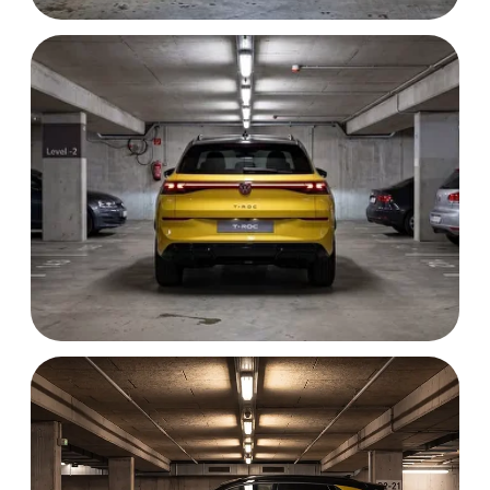
А благодаря возможности приобрести
Volkswagen T Roc из Китая, вы можете
значительно сэкономить — особенно с
учётом выгодных условий по
утилизационному сбору. В этой статье
мы сравним доступные версии
Volkswagen T Roc 2025 и расскажем, как с
умом подойти к покупке.