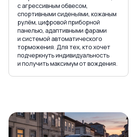
на новый Volkswagen T-Roc.
Выбор модели, произведённой в
стране с преференциальным
режимом — китайские заводы
Volkswagen работают в рамках
международных соглашений, что
иногда позволяет применять
льготные ставки.
Благодаря этим возможностям,
цена Volkswagen T Roc при заказе
из Китая может начинаться от 2
390 000 рублей — что делает его
одним из самых доступных
кроссоверов премиум-класса на
российском рынке.