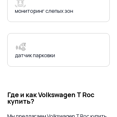
КАРТА САЙТА
РЕКВИЗИТЫ
© «Levcar», 2018 - 2026
Все права защищены
Владивосток:
ул. Днепровская, 27, стр. 2, пн-
пт: 10:00-18:00
Москва:
пр-т Вернадского, 8А, пн-пт: 10:00-
18:00
Санкт-Петербург
: ул. Чапаева, 9, БЦ "Веда-
хаус", пн-пт: 10:00-18:00
ИП Ларченко Евгений Валерьевич
ИНН 253813438562
ОГРНИП 324253600082047
ООО "Левкар"
ИНН 2543167253