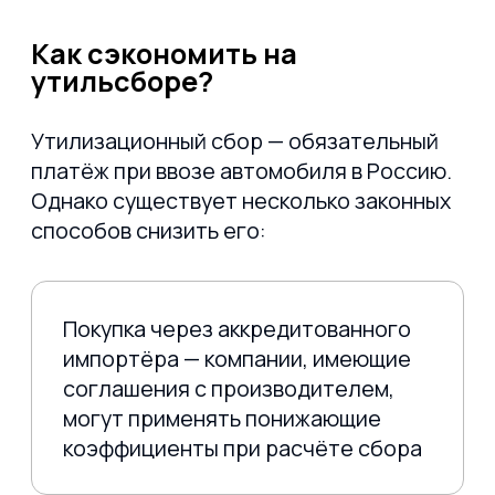
Где и как Volkswagen T Roc
купить?
Мы предлагаем Volkswagen T Roc купить
напрямую с китайского конвейера с
доставкой в любой регион России. Наши
клиенты получают:·
помощь в регистрации в ГИБДД,
возможность оформления в кредит
или лизинг,
бесплатную консультацию по
комплектациям и срокам поставки.
Наши специалисты помогут подобрать
оптимальную версию Volkswagen T Roc
2025, рассчитают итоговую стоимость с
учётом всех льгот и организуют тест-
драйв при наличии демонстрационного
образца.