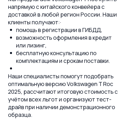
ОГРН 1222500017409
РПОО Объединение автовладельцев "Юр-
авто"
ИНН 2543187482
КПП 254301001
Политика конфиденциальности
Согласие на обработку персональных
данных
Разработано
Обращаем внимание на то, что данный
интернет-сайт, а также вся информация о
товарах и ценах, предоставленная на нем,
носит исключительно информационный
характер и ни при каких условиях не является
публичной офертой, определяемой
положениями Статьи 437 Гражданского
кодекса Российской Федерации