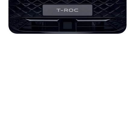
км в смешанном цикле) и манёвренным
в городских условиях.
Сравнение комплектаций:
Comfortline, Style, R-Line
Volkswagen T Roc 2025 предлагается в
трёх основных комплектациях, каждая из
которых ориентирована на разные
потребности:
Comfortline
базовая, но уже оснащённая
климат-контролем, мультимедиа
с Apple CarPlay/Android Auto,
датчиками света и дождя,
подогревом передних сидений
и 17-дюймовыми дисками.
Идеальна для тех, кто ищет
надёжный и практичный
автомобиль без излишеств.