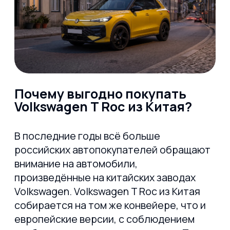
Безопасность и технологии
Независимо от комплектации,
Volkswagen T Roc 2025 оснащается
системами:
Топ-версия
круиз-контроль с функцией
остановки
Топ-версия
система удержания в полосе