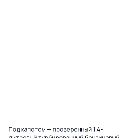
Style
добавляет панорамную крышу,
двухзонный климат-контроль,
беспроводную зарядку для
смартфонов, камеру заднего вида
и 18-дюймовые легкосплавные
диски. Эта версия отлично
подходит для семей и активных
пользователей, ценящих комфорт
и технологии.
R-Line
спортивная топовая комплектация
с агрессивным обвесом,
спортивными сиденьями, кожаным
рулём, цифровой приборной