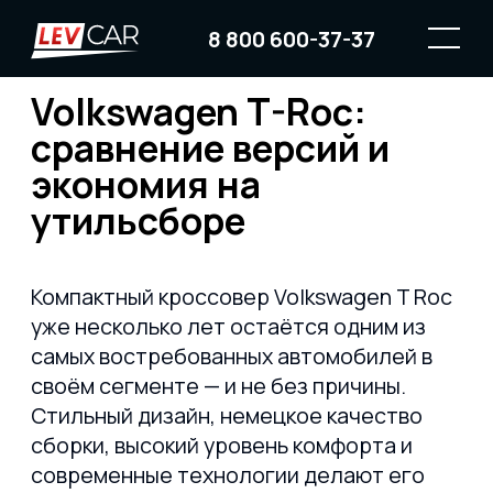
8 800 600-37-37
Volkswagen T-Roc:
сравнение версий и
экономия на
утильсборе
Компактный кроссовер Volkswagen T Roc
уже несколько лет остаётся одним из
самых востребованных автомобилей в
своём сегменте — и не без причины.
Стильный дизайн, немецкое качество
сборки, высокий уровень комфорта и
современные технологии делают его
отличным выбором как для города, так и
для путешествий. В 2025 году модель
получила обновления, которые ещё
больше усилили её привлекательность
для российских покупателей.