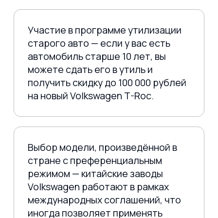
Volkswagen T Roc — это идеальный
баланс между стилем, качеством и
практичностью. А в 2025 году, благодаря
возможности приобрести автомобиль из
Китая и сэкономить на утильсборе, он
стал ещё доступнее. Независимо от
того, выбираете ли вы базовую
Comfortline для повседневных поездок
или спортивную R-Line для яркой жизни
— Volkswagen T Roc цена оправдает ваши
ожидания.
Не упустите шанс обзавестись
надёжным немцем по выгодной
стоимости.