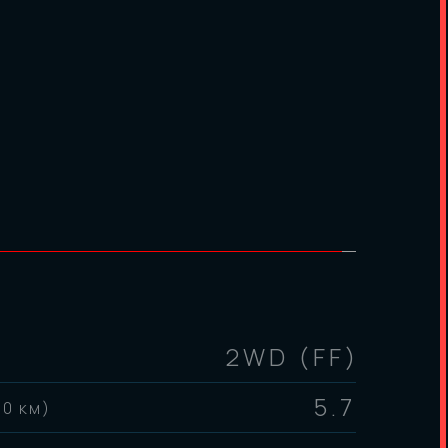
2WD (FF)
5.7
00 км)