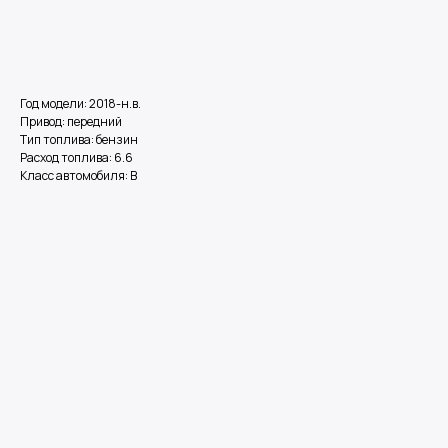
Оставить заявку
Год модели: 2018-н.в.
Привод: передний
Тип топлива: бензин
Расход топлива: 6.6
Класс автомобиля: В