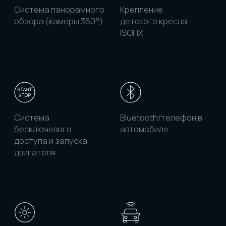
В нашем каталоге представлены
десятки тысяч автомобилей,
которые прямо сейчас
размещаются на площадках
в Китае и Корее. Все цены указаны
с учетом доставки и таможенного
оформления в рублях,
а с помощью фильтров
вы сможете отсортировать
и смотреть именно
те автомобили, которые подходят
под ваши пожелания