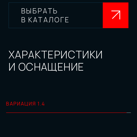
1.4
Вариация
1.4Л
Мотор
150
Мощность (л.с.)
РОБОТ
Трансмиссия
2WD
Тип привода
ВАРИАЦИЯ 1.4
5.9
Расход топлива (1л/100 км)
8.6
Разгон (0-100 сек)