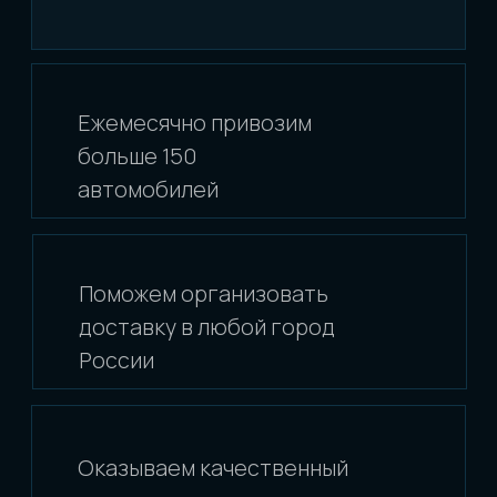
составляется аукционный лист, где
указываются все дефекты
автомобиля. Однако строгость такой
оценки может немного отличаться.
Наиболее строго автомобили
оцениваются на аукционах группы
HONDA и TAA.
[ 3 ]
МОГУ ЛИ Я ДЕЛАТЬ СТАВКИ
НА НЕСКОЛЬКО МАШИН, ЕСЛИ
МНЕ НУЖНА ОДНА?
Да, это существенно увеличит шанс
покупки. Вы можете выбрать до пяти
автомобилей по принципу «купить
один из списка». Торги будут
продолжаться до тех пор, пока
не купится один автомобиль.