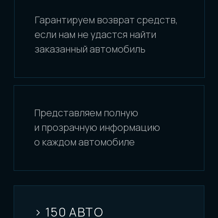
а так же в юридической «чистоте»
оформляемых документов.
Автомобиль ввозится
на территорию РФ в Ваш адрес
и проходит процедуру таможенного
оформления на Ваше имя. После
оформления, Вы получаете
автомобиль с Паспортом
Транспортного Средства (ПТС),
в котором Вы будете значиться как
первый и единственный собственник.
[ 2 ]
ЕСЛИ ЛИ РАЗНИЦА, НА
КАКОМ АУКЦИОНЕ ПОКУПАТЬ
АВТОМОБИЛЬ?
На любом аукционе все автомобили
проходят осмотр инспектора,