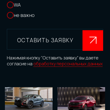
Ежемесячно привозим
больше 150
автомобилей
Поможем организовать
доставку в любой город
России
Оказываем качественный
сервис: от замены масла
до полной русификации
и замены шин