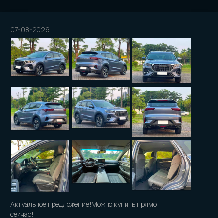
Подобрать по параметрам
07-08-2026
О КОМПАНИИ
О нас
Договор
Команда
Отзывы
Вопрос-ответ
УСЛУГИ
Доставка по РФ
Актуальное предложение!Можно купить прямо
сейчас!