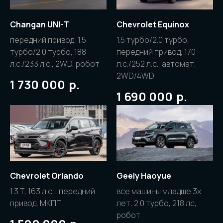
ЕЩЁ
Changan UNI-T
Chevrolet Equinox
ПРИСМАТРИВАТЕСЬ
передний привод, 1.5
1.5 турбо/2.0 турбо,
турбо/2.0 турбо, 188
передний привод, 170
В нашем телеграм канале
л.с./233 л.с., 2WD, робот
л.с./252 л.с., автомат,
мы ежедневно публикуем расчеты
2WD/4WD
автомобилей, снимаем обзоры
р.
1 730 000
и публикуем отзывы наших
р.
1 690 000
клиентов. Здесь вы сможете узнать
не только о нашей работе,
научиться распознавать
мошенников среди автомобильных
компаний, но и сможете
прицениться среди разных моделей
авто
Chevrolet Orlando
Geely Haoyue
1.3 Т, 163 л.с.., передний
все машины младше 3х
@LEVCAR
привод, МКПП
лет, 2.0 турбо, 218 лс,
робот