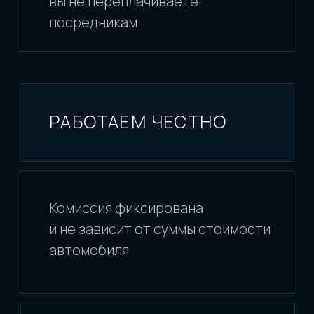
того, который отвечает Вашим
требованиям (подходящий цвет,
пробег, комплектация,
дополнительное оборудование
и т. д.)
Описание на аукционе поможет Вам
составить наиболее полную картину
о техническом состоянии автомобиля.
Мы, в свою очередь, переведем
и расшифруем для Вас всю
информацию, указанную в аукционном
листе автомобиля, а так же поможем
разобраться с техническими
терминами и обозначениями.
Вы получите автомобиль «из первых
рук», т. е. именно в том состоянии,
в котором он был продан.
Покупая автомобиль с аукциона,
Вы можете быть уверены в его
заявленном техническом состоянии,