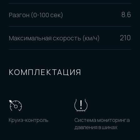
Адаптивные фары
Камера заднего вида
Фильтр PM2.5
Вентиляция задних
сидений
Система удержания
Очиститель
в полосе
воздуха