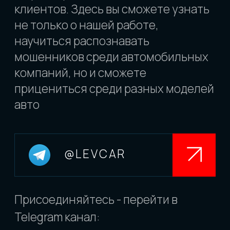
8 800 600-37-37
stas.eremkin@gmail.com
Наши соц сети:
Отзывы:
ЗАКАЗАТЬ АВТО
из Японии
из Китая
из Кореи