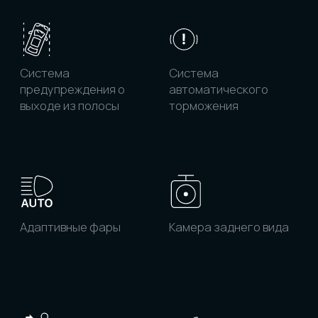
Система панорамного
Крепление
обзора (камеры 360°)
детского кресла
ISOFIX
Система
Bluetooth/телефон в
бесключевого
автомобиле
доступа и запуска
двигателя
Атмосферная
Система "умный
подсветка
автомобиль"