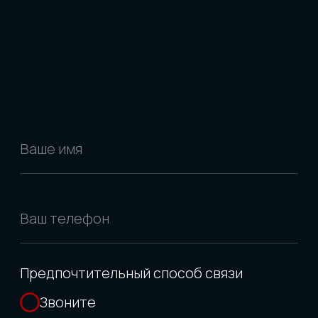
Комиссия фиксирована
и не зависит от суммы стоимости
автомобиля
Гарантируем возврат средств,
если нам не удастся найти
заказанный автомобиль
Представляем полную
и прозрачную информацию
о каждом автомобиле
> 150 АВТО