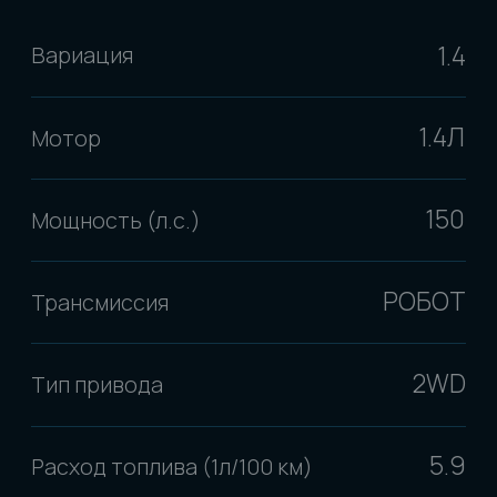
210
Максимальная скорость (км/ч)
КОМПЛЕКТАЦИЯ
Круиз-контроль
Система мониторинга
давления в шинах
Система
Система
предупреждения о
автоматического
выходе из полосы
торможения