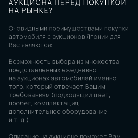
Владивосток:
ул. Днепровская, 27, стр. 2, пн-
пт: 10:00-18:00
Москва:
пр-т Вернадского, 8А, пн-пт: 10:00-
18:00
Санкт-Петербург
: ул. Чапаева, 9, БЦ "Веда-
хаус", пн-пт: 10:00-18:00
ИП Ларченко Евгений Валерьевич
ИНН 253813438562
ОГРНИП 324253600082047
ООО "Левкар"
ИНН 2543167253
ОГРН 1222500017409
РПОО Объединение автовладельцев "Юр-
авто"
ИНН 2543187482
КПП 254301001
Политика конфиденциальности