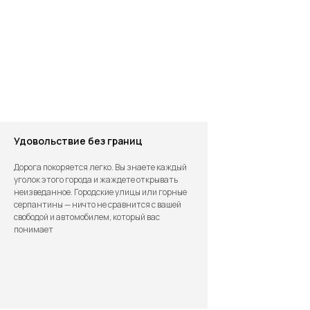
будут доп расходы?
НАШИ ПОКУПКИ
Удовольствие без границ
Дорога покоряется легко. Вы знаете каждый
уголок этого города и жаждете открывать
2025
НОВЫЙ
НОВЫЙ
2025
неизведанное. Городские улицы или горные
серпантины — ничто не сравнится с вашей
свободой и автомобилем, который вас
понимает
10.07.2025
10.07.2025