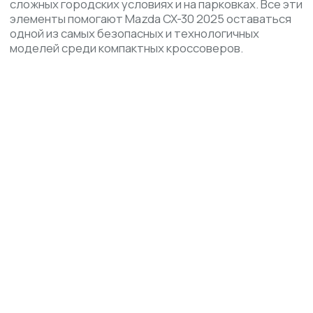
Технология шумоизоляции (двухслойные панели |
вибропоглощающие вставки | бесшовные дверные
конструкции | акустические материалы).
1
Дорожный просвет до 175 мм | Сдвоенные патрубки
выхлопной системы.