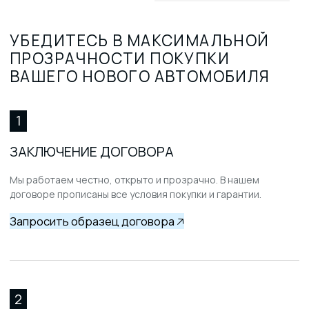
подходящий кроссовер?
Mazda CX-30 2025 года предлагает
покупателям разнообразные модели с
бензиновым 2.0-литровым двигателем
мощностью около 150–156 л.с. В наличии
разные комплектации Mazda, включая
Shangyue, YaYue, JiaYue и Zunyue с
колесной базой 2655 мм и клиренсом до
180 мм. Каждый кроссовер оснащен
независимой передней подвеской
McPherson и полузависимой задней
подвеской. Покупателям доступны
модели с передним или полным
приводом 4WD и автоматической
коробкой передач. Отличительные
характеристики Mazda CX-30 позволяют
подобрать оптимальный вариант на
рынке Москвы, сравнивая с
конкурентами Toyota, Volkswagen,
Hyundai, Kia, Ford и другими марками.