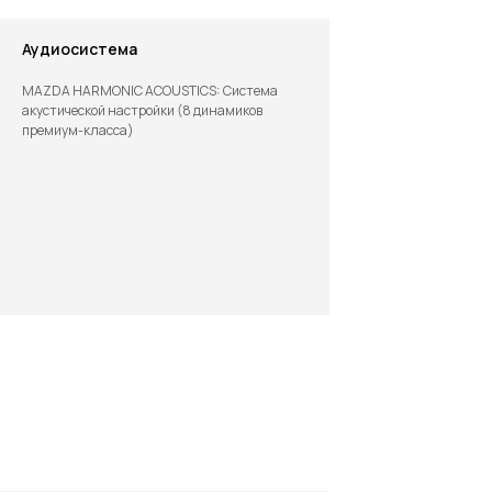
Аудиосистема
MAZDA HARMONIC ACOUSTICS: Система
акустической настройки (8 динамиков
премиум-класса)
Экстерьер
Интерьер
УБЕДИТЕСЬ В МАКСИМАЛЬНОЙ
ПРОЗРАЧНОСТИ ПОКУПКИ
ВАШЕГО НОВОГО АВТОМОБИЛЯ
1
ЗАКЛЮЧЕНИЕ ДОГОВОРА
Мы работаем честно, открыто и прозрачно. В нашем
договоре прописаны все условия покупки и гарантии.
Запросить образец договора 🡥