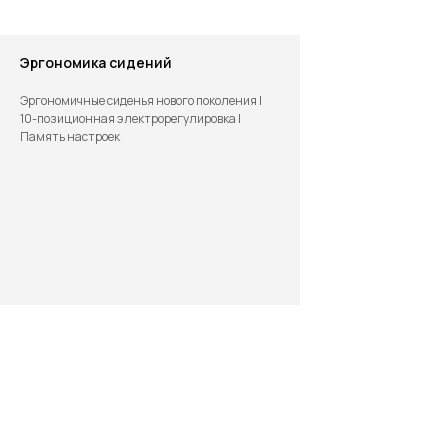
высота, объём 430–1 432 л, включая скрытый отсек).
Эргономика сидений
Эргономичные сиденья нового поколения |
10-позиционная электрорегулировка |
Память настроек