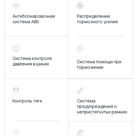
Автоматическая
Сиденья из ткани
парковка
Премиальная акустика
Усовершенствованные
с объёмным звучанием
бесщёточные
(8 динамиков)
дворники с функцией
омывателя
Функция внешнего
Светодиодные фары
зеркала заднего
(единый модуль
вида: электрическая
дальнего/ближнего
регулировка,
света, интегрирована
складывание,
функция
обогрев
противотуманных фар)
Механическая/
Дефлекторы
автоматическая
кондиционера для
трансмиссия
задних пассажиров
SKYACTIV-DRIVE с
полнопоточным
блокирующим
механизмом