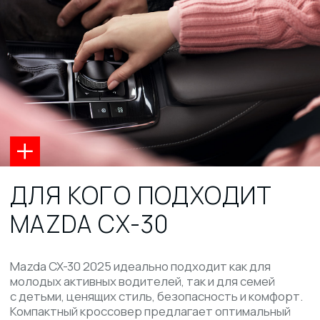
Вы получаете международный контракт и инвойс, который
можно оплатить в любом отделении банка ВТБ напрямую в
Китай
5
ЭКСПОРТНОЕ ОФОРМЛЕНИЕ
После поступления денег мы выкупаем автомобиль на
заводе, готовим экспортные документы и на автовозе
отправляем ваш автомобиль в приграничный г. Суйфэньхэ
для перехода границы (КНР - РФ (Приморский край))
6
ОПЛАТА ПОШЛИНЫ
Когда авто прибудет на таможню РФ, вы лично оплачиваете
таможенные платежи в банке. Используйте реквизиты
таможни и любой удобный вам банк. Через 5-10 дней со дня
оплаты автомобиль прибудет на нашу стоянку в г.
Владивосток.