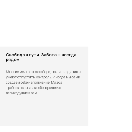
MAZDA CX-5
MAZDA CX
Zhishang Pro Model
Automatic Jiayue
2.0 / бензин / передний
бензин /передни
привод / левый руль
левый руль
2 391 000 ₽
2 296 000 ₽
Свобода в пути. Забота — всегда
рядом
ОТЗЫВЫ
Многие мечтают о свободе, но лишь единицы
умеют отпустить контроль. Иногда мы сами
создаём себе напряжение. Mazda,
требовательная к себе, проявляет
великодушие к вам