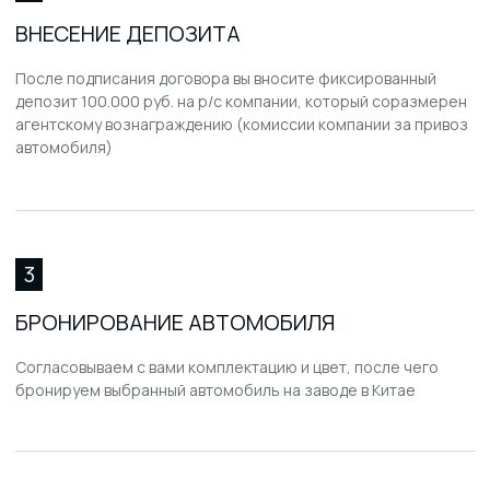
Какие технические
характеристики Mazda CX-30
влияют на комфорт и
управление на дороге?
Чем Mazda CX-30 2025
отличается от кроссоверов
других марок, таких как
Haval, Geely, Changan, Zeekr,
Mitsubishi, Nissan и Opel?