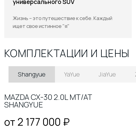
от 2 177 000 ₽
Привод: передний
Топливо: бензин
Объем: 2.0 L
Л.С: 158
MAX скорость: 202 км/ч
Расход на 100 км: 6.1 л
Антиблокировочная
Распределение
система ABS
тормозного усилия