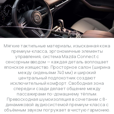
БЕЗОПАСНОСТИ MAZDA
CX-30
Mazda CX-30 2025 года предлагает полный комплекс
современных технологий безопасности,
отвечающих самым высоким стандартам. В числе
ключевых систем — функция автоматического
торможения, система контроля устойчивости ESC,
ассистенты распознавания пешеходов и удержания
полосы движения, а также улучшенная система
мониторинга слепых зон. Дополнительные
электронные помощники, такие как адаптивный
круиз-контроль и интеллектуальное управление
рулем, обеспечивают водителю повышенный
уровень контроля и снижают риски дорожных
происшествий.
В техническом оснащении модели представлены
вентилируемые дисковые тормоза, надежные
подушки безопасности — передние, боковые и
шторки на всех местах, а также электронный
иммобилайзер и сигнализация для защиты
автомобиля. Камера кругового обзора и
парковочные датчики облегчают маневрирование в
сложных городских условиях и на парковках. Все эти
элементы помогают Mazda CX-30 2025 оставаться
одной из самых безопасных и технологичных
моделей среди компактных кроссоверов.