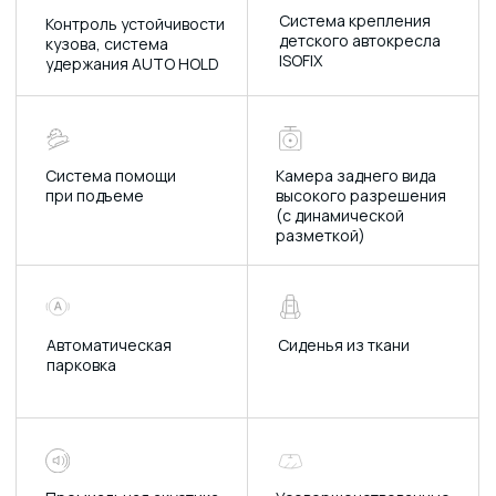
Система «старт-стоп»
Новейшая
интеллектуальная
система MAZDA DA
для подключения
смартфонов
Ручной кондиционер
Интерьер в сине-
черной гамме с
матовыми акцентами
Красный
Платиново-стальной
Синий
Серый