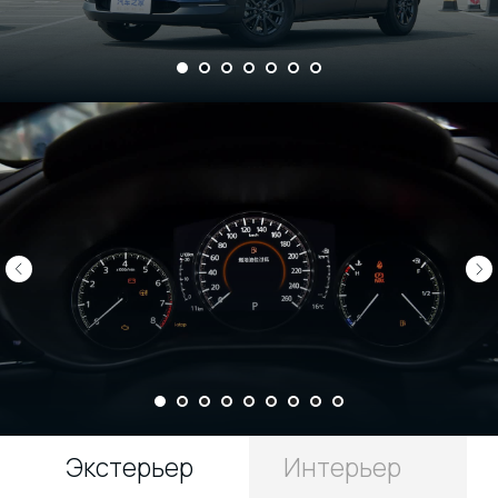
TSI 280 Luxury Edition 2025
TSI 330 5-seat 2WD Power
1.4T / 1395 / 150 л.с. / 7-
Edition
ступенчатая DSG / передний
2.0T / 1984 /186 л.с. / пер
привод
привод
р.
р.
2 208 000
2 853 000
ВОПРОС ПО MAZDA CX-
30
Какие модели и
комплектации Mazda CX-30
2025 года представлены в
наличии, и как выбрать