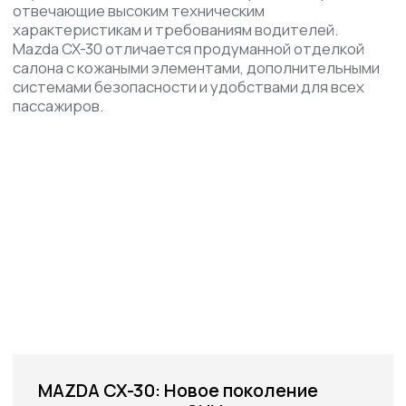
MAZDA CX-30: Новое поколение
универсального SUV
Жизнь – это путешествие к себе. Каждый
ищет свое истинное "я"
КОМПЛЕКТАЦИИ И ЦЕНЫ
Shangyue
YaYue
JiaYue
Zunyue
MAZDA CX-30 2.0L MT/AT
SHANGYUE