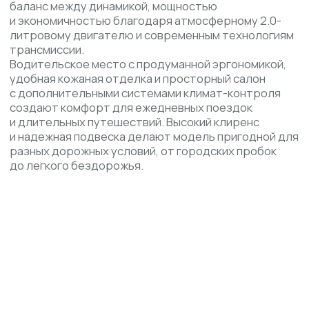
7
ОПЛАТА БРОКЕРСКИХ УСЛУГ
Переход границы КНР-РФ, таможенное оформление,
лаборатория, страховка от повреждений и прочие расходы
за вычетом первоначально внесенного депозита 100.000
рублей
8
ВЫДАЧА АВТОМОБИЛЯ
Вы можете забрать ваш новый автомобиль лично с нашей
стоянки, либо мы можем помочь с отправкой на автовозе
или ЖД в ваш город через наших постоянных проверенных
партнеров
ВОПРОС-ОТВЕТ