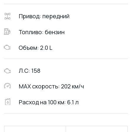
Система контроля
Система помощи при
давления в шинах
торможении
Контроль тяги
Система
предупреждения о
непристегнутых ремнях
Система крепления
Контроль устойчивости
детского автокресла
кузова, система
ISOFIX
удержания AUTO HOLD
Система помощи
Камера заднего вида
при подъеме
высокого разрешения
(с динамической
разметкой)