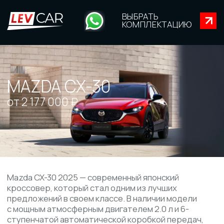
ВЫБРАТЬ
КОМПЛЕКТАЦИЮ
MAZDA CX-30
от 2 177 000 ₽
Mazda CX-30 2025 — современный японский
кроссовер, который стал одним из лучших
предложений в своем классе. В наличии модели
с мощным атмосферным двигателем 2.0 л и 6-
ступенчатой автоматической коробкой передач,
отвечающие высоким техническим
характеристикам и требованиям водителей.
Mazda CX-30 отличается продуманной отделкой
салона с кожаными элементами, дополнительными
системами безопасности и удобствами для всех
пассажиров.