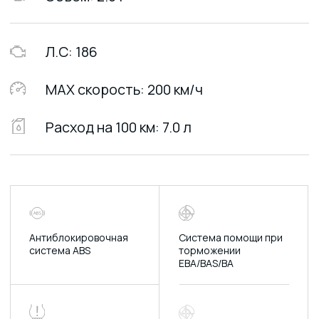
Противобуксовочная
Система
система
предупреждения о
непристегнутых ремнях
Система крепления
Система динамической
детского автокресла
стабилизации
ISOFIX
Система помощи
Камера заднего
при подъеме
вида
Система круиз
Навигатор
контроль
Открывающийся
Система обнаружения