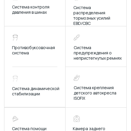
панорамный люк на
усталости водителя
крыше
Спутниковая система
Технология запуска-
остановки двигателя
Режим вождения
Сидения из
спорт
искусственной
кожи
Ручное переключение
Система
температуры воздуха
автоматической
в салоне
парковки
Зеркало заднего вида:
электрическая
регулировка, обогрев