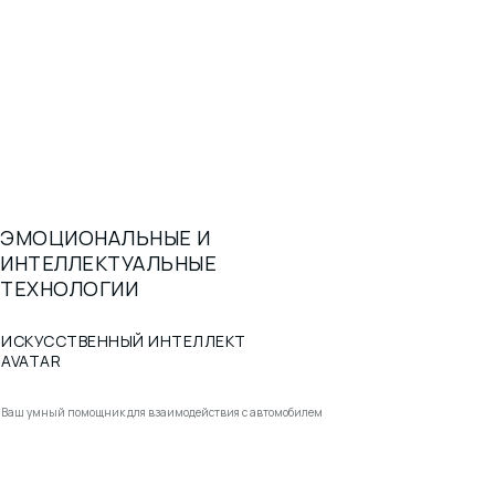
Skoda Kodiaq — надежность
и современность на вашем пути.
1
ЭМОЦИОНАЛЬНЫЕ И
ИНТЕЛЛЕКТУАЛЬНЫЕ
ТЕХНОЛОГИИ
ИСКУССТВЕННЫЙ ИНТЕЛЛЕКТ
AVATAR
Ваш умный помощник для взаимодействия с автомобилем