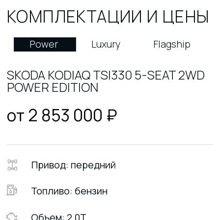
Топливо: бензин
Объем: 2.0T
Л.С: 186
MAX скорость: 200 км/ч
Расход на 100 км: 7.0 л
Антиблокировочная
Cистема помощи при
система ABS
торможении
EBA/BAS/BA
Система контроля
Система
давления в шинах
распределения
тормозных усилий
EBD/CBC