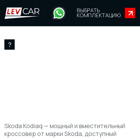
ВЫБРАТЬ
КОМПЛЕКТАЦИЮ
ОТ 2 853 000 ₽
НОВАЯ
SKODA KODIAQ
Skoda Kodiaq — мощный и вместительный
кроссовер от марки Skoda, доступный
в разных моделях и комплектациях.
В наличии бензиновые моторы мощностью
до 186 л.с., 6 и 7-ступенчатая коробка DSG,
полный и передний привод. Автомобиль
оснащен светодиодными фарами,
адаптивным круиз-контролем
и мультимедийной системой с функцией